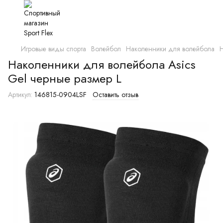
Игровые виды спорта
Волейбол
Наколенники для волейбола
Н
Наколенники для волейбола Asics
Gel черные размер L
Артикул:
146815-0904LSF
Оставить отзыв