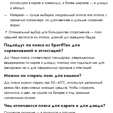
используют в карате и тхэквондо, а более широкие — в дзюдо
и айкидо.
Материал — лучше выбирать натуральный хлопок или хлопок с
примесью полиэстера: он долговечнее и дольше сохраняет
форму.
📌 Оптимальный выбор для большинства спортсменов — пояс
средней жесткости из хлопка, длиной до середины бедра.
Подойдут ли пояса из SportFlex для
соревнований и аттестаций?
Да. Наши пояса соответствуют стандартам, утвержденным
федерациями по карате и дзюдо, поэтому они подходят как для
тренировок так и для официальных турниров и аттестаций.
Можно ли стирать пояс для кимоно?
Да, пояса можно стирать при 30–40°C, используя деликатный
режим без агрессивных моющих средств. Чтобы сохранить
прочность и цвет, не сушите на батарее и под прямыми
солнечными лучами.
Чем отличаются пояса для карате и для дзюдо?
Основное различие — в плотности и толщине: