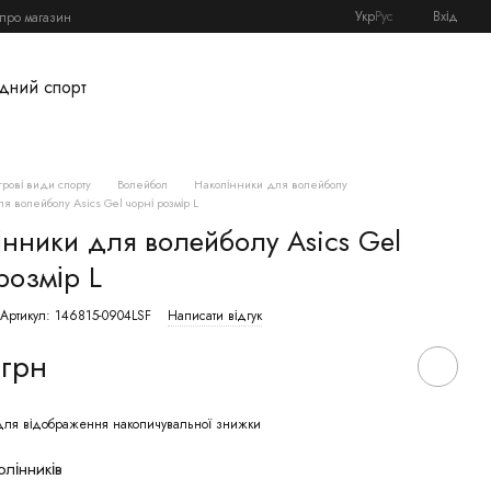
Укр
Рус
Вхід
 про магазин
дний спорт
Ігрові види спорту
Волейбол
Наколінники для волейболу
я волейболу Asics Gel чорні розмір L
інники для волейболу Asics Gel
розмір L
Артикул: 146815-0904LSF
Написати відгук
 грн
ля відображення накопичувальної знижки
олінників