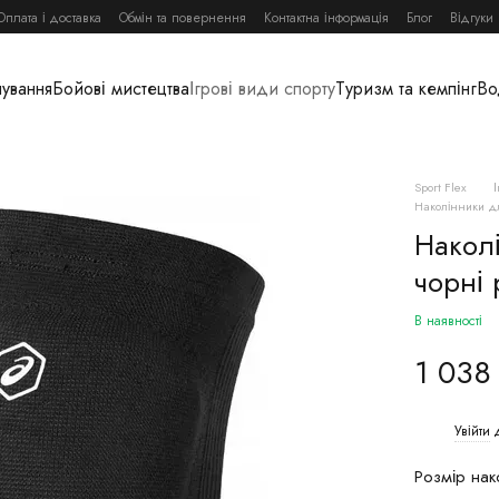
Оплата і доставка
Обмін та повернення
Контактна інформація
Блог
Відгуки
нування
Бойові мистецтва
Ігрові види спорту
Туризм та кемпінг
Во
Sport Flex
Наколінники дл
Накол
чорні 
В наявності
1 038
Увійти
д
%
Розмір нак