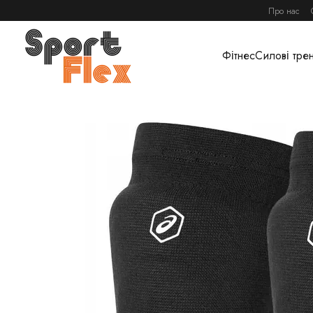
Перейти до основного контенту
Про нас
Фітнес
Силові тре