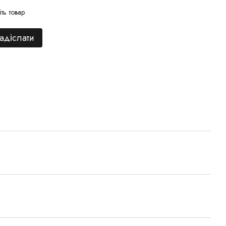
іть товар
адіслати