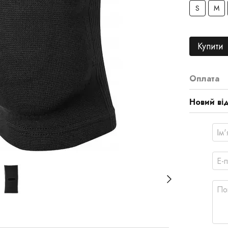
S
M
Купити
Оплата
Новий ві