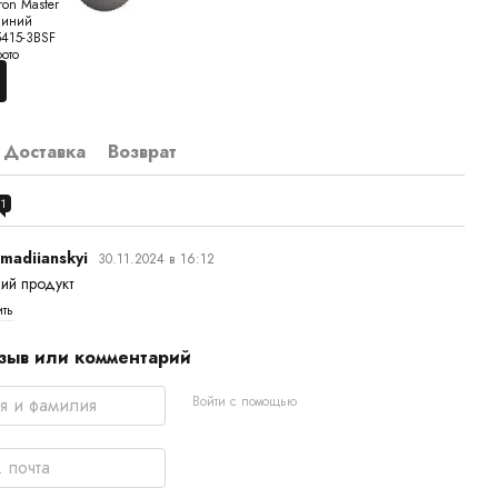
Доставка
Возврат
1
 madiianskyi
30.11.2024 в 16:12
ний продукт
ить
зыв или комментарий
Войти с помощью