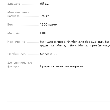
Диаметр
65 см
Максимальная
нагрузка
150 кг
Вес
1200 грамм
Материал
ПВХ
Назначение
Мяч для фитнеса, Фитбол для беременных, Мяч
грудничка, Мяч для йоги, Мяч для реабилитац
Особенности
Массажный
Дополнительные
функции
Противоскользящее покрытие