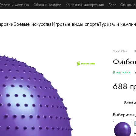
Оплата и доставка
Обмен и возврат
Контактная информация
Блог
Отзывы о
ировки
Боевые искусства
Игровые виды спорта
Туризм и кемпин
Sport Flex
Фитбо
В наличии
688 г
Войти
д
%
Выберите ц