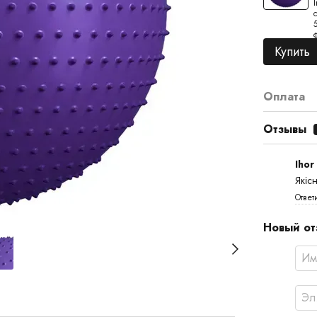
Купить
Оплата
Отзывы
Ihor
Якіс
Ответ
Новый от