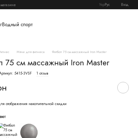
Укр
Рус
Вход
 магазине
г
Водный спорт
Фитнес
Мячи для фитнеса
Фитбол 75 см массажный Iron Master
л 75 см массажный Iron Master
Артикул: 5415-3VSF
1 отзыв
рн
ля отображения накопительной скидки
вет