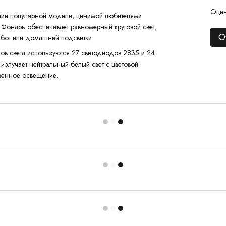
Оцен
ие популярной модели, ценимой любителями
Фонарь обеспечивает равномерный круговой свет,
О
абот или домашней подсветки.
ков света используются 27 светодиодов 2835 и 24
злучает нейтральный белый свет с цветовой
твенное освещение.