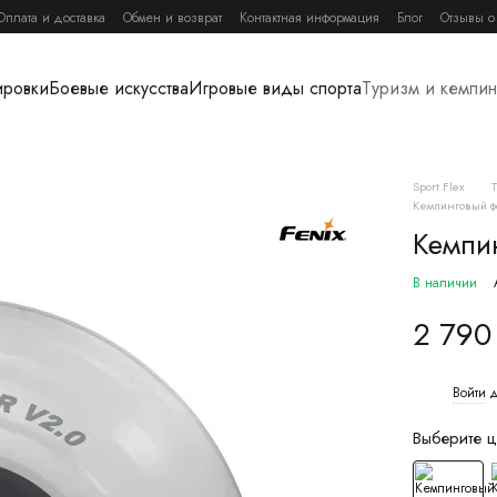
Оплата и доставка
Обмен и возврат
Контактная информация
Блог
Отзывы о
ировки
Боевые искусства
Игровые виды спорта
Туризм и кемпин
Sport Flex
Кемпинговый ф
Кемпи
В наличии
2 790
Войти
д
%
Выберите ц