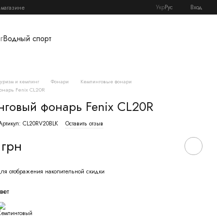
Укр
Рус
Вход
 магазине
г
Водный спорт
Туризм и кемпинг
Фонари
Кемпинговые фонари
онарь Fenix CL20R
нговый фонарь Fenix CL20R
Артикул: CL20RV20BLK
Оставить отзыв
 грн
ля отображения накопительной скидки
вет