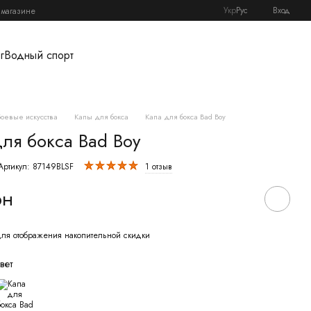
Укр
Рус
Вход
 магазине
г
Водный спорт
Боевые искусства
Капы для бокса
Капа для бокса Bad Boy
для бокса Bad Boy
Артикул: 87149BLSF
1 отзыв
рн
ля отображения накопительной скидки
вет