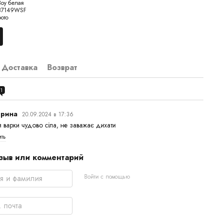
Доставка
Возврат
1
ерина
20.09.2024 в 17:36
я варки чудово сіла, не заважає дихати
ить
зыв или комментарий
Войти с помощью