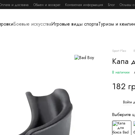
Оплата и доставка
Обмен и возврат
Контактная информация
Блог
Отзывы о
ировки
Боевые искусства
Игровые виды спорта
Туризм и кемпин
Sport Flex
Капа 
В наличии
182 г
Войти
д
%
Выберите ц