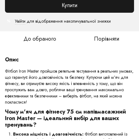
Купити
Увійти
для відображення накопичувальної знижки
%
До обраного
Порівняти
Опис
Фітбол Iron Master пройшов ретельне тестування в реальних умовах,
що гарантує його довговічність та безпеку. Купуючи цей м'яч для
фітнесу, ви отримуєте високу якість і впевненість у тому, що він
прослужить вам довго, роблячи ваші тренування максимально
ефективними та безпечними – виберіть фітбол, на який можна
покластися!
Чому м'яч для фітнесу 75 см напівмасажний
Iron Master — ідеальний вибір для ваших
тренувань?
Висока міцність і довговічність:
Фітбол виготовлений із