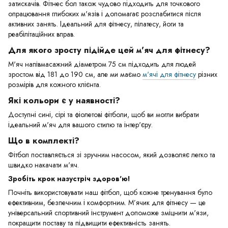
затискачів. Фітнес бол також чудово підходить для точкового
опрацювання глибоких м'язів і допомагає розслабитися після
активних занять. Ідеальний для фітнесу, пілатесу, йоги та
реабілітаційних вправ.
Для якого зросту підійде цей м'яч для фітнесу?
М'яч напівмасажний діаметром 75 см підходить для людей
зростом від 181 до 190 см, але ми маємо
м'ячі для фітнесу
різних
розмірів для кожного клієнта.
Які кольори є у наявності?
Доступні сині, сірі та фіолетові фітболи, щоб ви могли вибрати
ідеальний м'яч для вашого стилю та інтер'єру.
Що в комплекті?
Фітбол поставляється зі зручним насосом, який дозволяє легко та
швидко накачати м'яч.
Зробіть крок назустріч здоров'ю!
Почніть використовувати наш фітбол, щоб кожне тренування було
ефективним, безпечним і комфортним. М’ячик для фітнесу — це
універсальний спортивний інструмент допоможе зміцнити м'язи,
покращити поставу та підвищити ефективність занять.