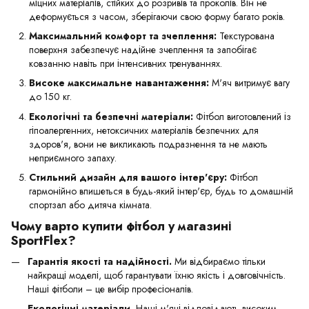
міцних матеріалів, стійких до розривів та проколів. Він не
деформується з часом, зберігаючи свою форму багато років.
Максимальний комфорт та зчеплення:
Текстурована
поверхня забезпечує надійне зчеплення та запобігає
ковзанню навіть при інтенсивних тренуваннях.
Високе максимальне навантаження:
М'яч витримує вагу
до 150 кг.
Екологічні та безпечні матеріали:
Фітбол виготовлений із
гіпоалергенних, нетоксичних матеріалів безпечних для
здоров'я, вони не викликають подразнення та не мають
неприємного запаху.
Стильний дизайн для вашого інтер'єру:
Фітбол
гармонійно впишеться в будь-який інтер'єр, будь то домашній
спортзал або дитяча кімната.
Чому варто купити фітбол у магазині
SportFlex?
Гарантія якості та надійності.
Ми відбираємо тільки
найкращі моделі, щоб гарантувати їхню якість і довговічність.
Наші фітболи – це вибір професіоналів.
Екологічні матеріали.
Наші м'ячі відповідають високим