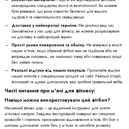
міжнародним стандартам якості та екологічності. Ви можете
бути впевнені, що вони повністю безпечні для вашого
здоров'я та навколишнього середовища.
Доставка у найкоротші терміни.
Ми цінуємо ваш час.
Замовляючи у нас шар для фітнесу, ви можете розраховувати
на доставку в найкоротший термін.
Прості умови повернення та обміну.
Ми впевнені в якості
наших м'ячів, якщо обраний фітбол вам не підійшов або не
виправдав очікувань, ми замінимо товар або повернемо гроші
без зайвих питань.
Реальні відгуки від наших покупців.
Прочитайте відгуки
наших клієнтів у спеціальному розділі на сайті. Реальні історії,
фотографії та думки допоможуть вам зробити правильний вибір.
Часті питання про м'ячі для фітнесу:
Навіщо можна використовувати цей фітбол?
Масажний фітнес шар – це відмінний інструмент для зняття
м'язової напруги. Завдяки текстурованій поверхні він стимулює
кровообіг і сприяють прискоренню відновлення м'язів. Фіт бол з
шипами допомагає зняти біль у м'язах та запобігти розвитку