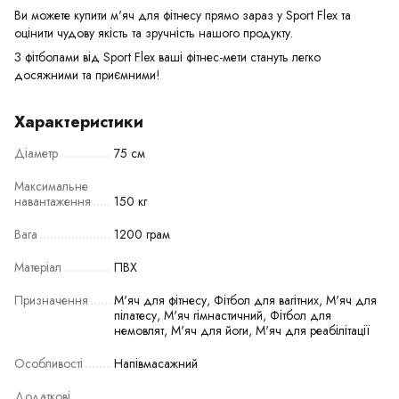
Ви можете купити м'яч для фітнесу прямо зараз у Sport Flex та
оцінити чудову якість та зручність нашого продукту.
З фітболами від Sport Flex ваші фітнес-мети стануть легко
досяжними та приємними!
Характеристики
Діаметр
75 см
Максимальне
навантаження
150 кг
Вага
1200 грам
Матеріал
ПВХ
Призначення
М'яч для фітнесу, Фітбол для вагітних, М'яч для
пілатесу, М'яч гімнастичний, Фітбол для
немовлят, М'яч для йоги, М'яч для реабілітації
Особливості
Напівмасажний
Додаткові