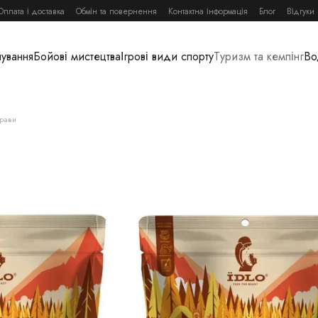
Оплата і доставка
Обмін та повернення
Контактна інформація
Блог
Відгуки
нування
Бойові мистецтва
Ігрові види спорту
Туризм та кемпінг
Во
трави