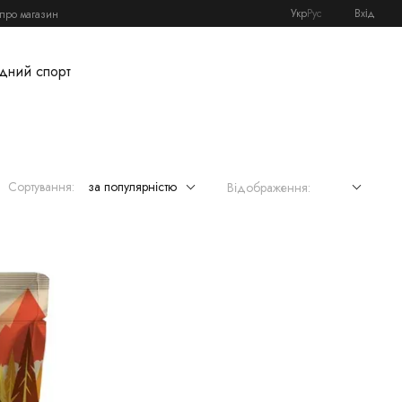
Укр
Рус
Вхід
 про магазин
дний спорт
Сортування:
за популярністю
Відображення: