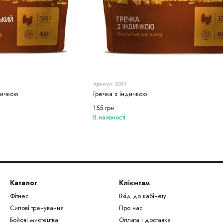
Артикул: 0091
дичкою
Гречка з індичкою
155 грн
В наявності
Каталог
Клієнтам
Фітнес
Вхід до кабінету
Силові тренування
Про нас
Бойові мистецтва
Оплата і доставка