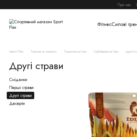
Перейти до основного контенту
Про нас
Фітнес
Силові тре
Sport Flex
Туризм та кемпінг
Туристична їжа
Сублімована їжа
Другі с
Другі страви
Сніданки
Перші страви
Другі страви
Десерти