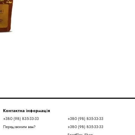
Контактна інформація
+380 (98) 835-33-33
+380 (98) 835-33-33
+380 (98) 835-33-33
Передзвонити вам?
SportFlex_Shop