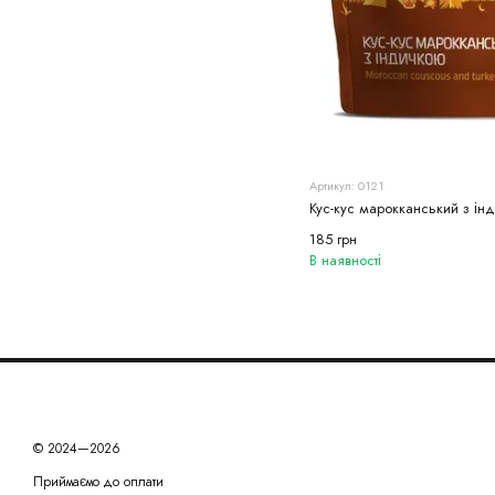
Артикул: 0121
Кус-кус марокканський з ін
185 грн
В наявності
© 2024—2026
Приймаємо до оплати