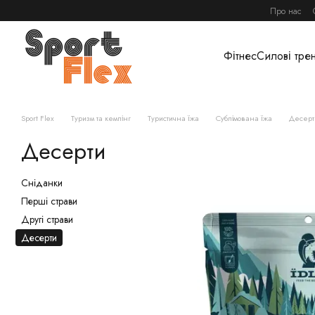
Перейти до основного контенту
Про нас
Фітнес
Силові тре
Sport Flex
Туризм та кемпінг
Туристична їжа
Сублімована їжа
Десерт
Десерти
Сніданки
Перші страви
Другі страви
Десерти