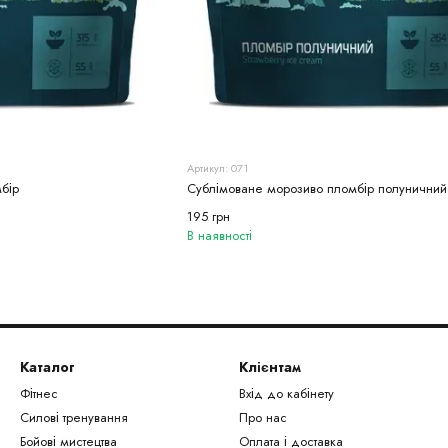
Артикул: 071
бір
Сублімоване морозиво пломбір полуничний
195 грн
В наявності
Каталог
Клієнтам
Фітнес
Вхід до кабінету
Силові тренування
Про нас
Бойові мистецтва
Оплата і доставка