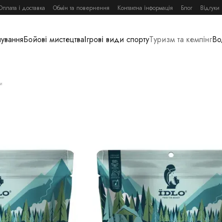
Оплата і доставка
Обмін та повернення
Контактна інформація
Блог
Відгуки
нування
Бойові мистецтва
Ігрові види спорту
Туризм та кемпінг
Во
и