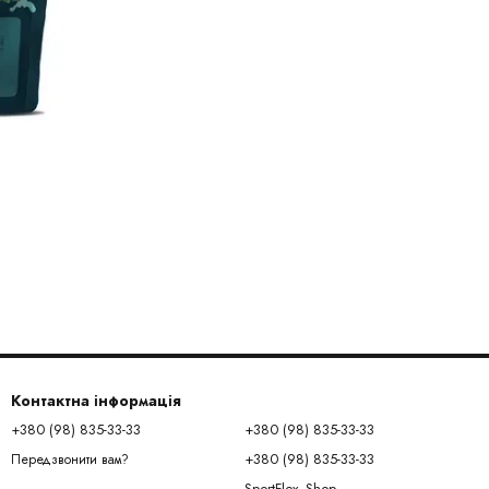
Контактна інформація
+380 (98) 835-33-33
+380 (98) 835-33-33
+380 (98) 835-33-33
Передзвонити вам?
SportFlex_Shop