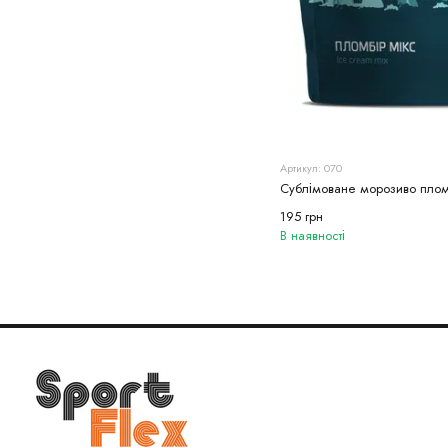
Артикул: 070
Сублімоване морозиво плом
195 грн
В наявності