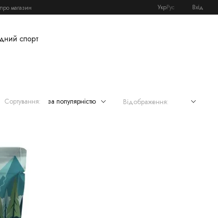
Укр
Рус
Вхід
 про магазин
дний спорт
Сортування:
за популярністю
Відображення: