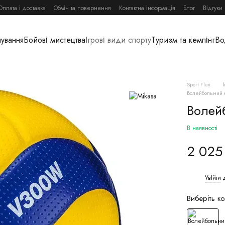
Оплата і доставка
Обмін та повернення
Контактна інформація
Блог
Відгуки
нування
Бойові мистецтва
Ігрові види спорту
Туризм та кемпінг
Во
Sport Flex
Волейбольний 
Волей
В наявності
2 025
Увійти
д
%
Виберіть ко