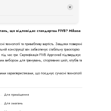
вує Double Dimple, завдяки чому він став
ури.
ань, а також широко використовується для
 комфорт у грі. Саме тому Мікаса V300W є
зу та різких перепадів температур, які можуть
аменту організаторів.
фіційних змагань.
жіться з нами протягом 14 днів. Ми
дкажемо кожен етап процедури, а при
о контролю тиску та не залишайте м'яч надовго
 під ваш рівень гри та формат тренувань.
же зберегти його форму, ігрові характеристики
гань, що відповідає стандартам FIVB? Mikasa
 технології та привабливу вартість. Завдяки поверхні
льній конструкції він забезпечує стабільну траєкторію
під час гри. Сертифікація FIVB Approved підтверджує
 вибором для тренувань, спортивних шкіл, клубів та
вими характеристиками, що поєднує сучасні технології
Для приміщення
Для змагань