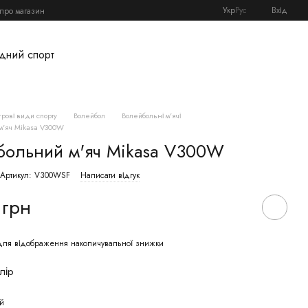
Укр
Рус
Вхід
 про магазин
дний спорт
Ігрові види спорту
Волейбол
Волейбольні м'ячі
м'яч Mikasa V300W
больний м'яч Mikasa V300W
Артикул: V300WSF
Написати відгук
 грн
ля відображення накопичувальної знижки
лір