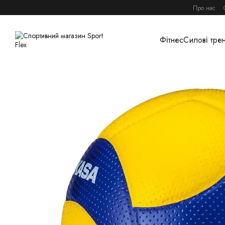
Перейти до основного контенту
Про нас
Фітнес
Силові тре