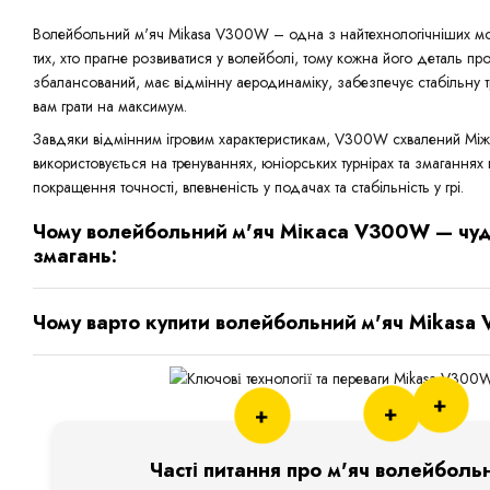
Волейбольний м'яч Mikasa V300W – одна з найтехнологічніших мод
тих, хто прагне розвиватися у волейболі, тому кожна його деталь п
збалансований, має відмінну аеродинаміку, забезпечує стабільну 
вам грати на максимум.
Завдяки відмінним ігровим характеристикам, V300W схвалений Мі
використовується на тренуваннях, юніорських турнірах та змаганнях
покращення точності, впевненість у подачах та стабільність у грі.
Чому волейбольний м'яч Мікаса V300W — чудо
змагань:
Чому варто купити волейбольний м'яч Mikasa 
+
+
+
Часті питання про м'яч волейбол