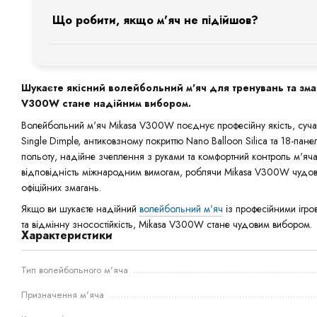
оснащений покриттям Single Dimple, тоді як V200W використо
Зберігайте м'яч у сухому приміщенні за кімнатної температ
вимогам до ігрових м'ячів. Він підходить для офіційних змаг
доступнішим за ціною, зберігши високу якість, надійність та
Що робити, якщо м'яч не підійшов?
Уникайте тривалого впливу прямих сонячних променів, моро
тренувань, турнірів та матчів різного рівня відповідно до регл
чудовим вибором для тренувань, спортивних шкіл, клубів та о
негативно вплинути на матеріали м'яча.
Якщо з будь-якої причини вам не підійде Мікаса V300W, зв'я
допоможемо оформити обмін або повернення та детально пі
📌
Порада:
Використовуйте насос із манометром для точног
необхідності підберемо іншу модель м'яча, яка краще підійде
на відкритому сонці або в холодному приміщенні – це допомо
Шукаєте якісний волейбольний м'яч для тренувань та зма
та продовжити термін служби.
V300W стане надійним вибором.
Волейбольний м'яч Mikasa V300W поєднує професійну якість, сучасні
Single Dimple, антиковзному покриттю Nano Balloon Silica та 18-пане
польоту, надійне зчеплення з руками та комфортний контроль м'яча 
відповідність міжнародним вимогам, роблячи Mikasa V300W чудовим
офіційних змагань.
Якщо ви шукаєте надійний
волейбольний м'яч
із професійними ігро
та відмінну зносостійкість, Mikasa V300W стане чудовим вибором.
Характеристики
Тип волейбольного м'яча
Призначення м'яча