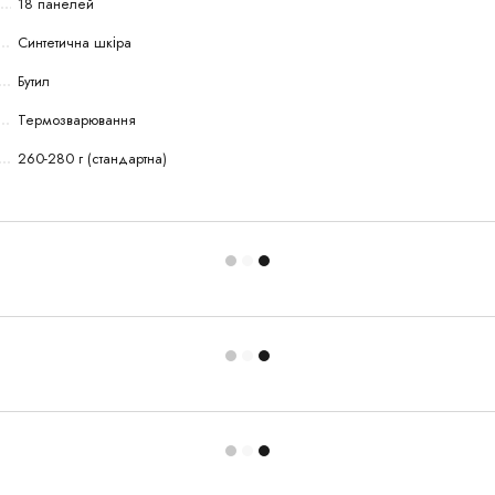
18 панелей
Синтетична шкіра
Бутил
Термозварювання
260-280 г (стандартна)