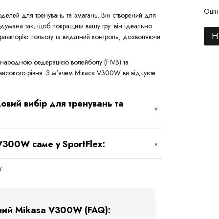
Оцін
елей для тренувань та змагань. Він створений для
родумана так, щоб покращити вашу гру: він ідеально
Н
траєкторію польоту та видатний контроль, дозволяючи
жнародною федерацією волейболу (FIVB) та
 високого рівня. З м'ячем Мікаса V300W ви відчуєте
вий вибір для тренувань та
V300W саме у SportFlex:
ьний Mikasa V300W (FAQ):