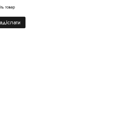
іть товар
адіслати