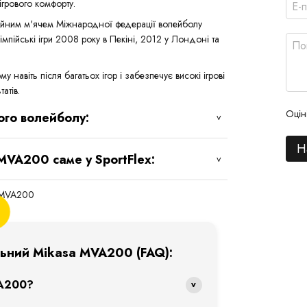
ігрового комфорту.
ційним м'ячем Міжнародної федерації волейболу
мпійські ігри 2008 року в Пекіні, 2012 у Лондоні та
навіть після багатьох ігор і забезпечує високі ігрові
атів.
Оцін
ого волейболу:
Н
MVA200 саме у SportFlex:
льний Mikasa MVA200 (FAQ):
VA200?