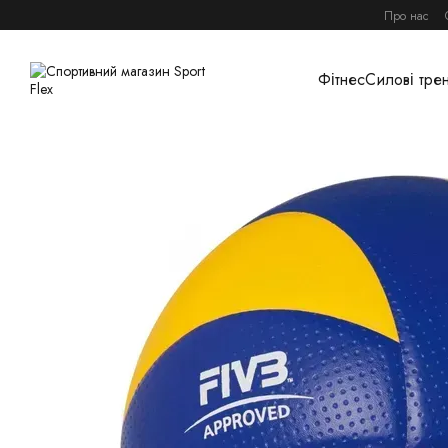
Перейти до основного контенту
Про нас
Фітнес
Силові тре