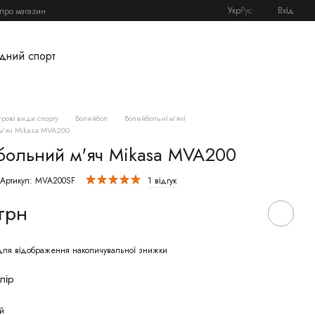
Укр
Рус
Вхід
 про магазин
дний спорт
Ігрові види спорту
Волейбол
Волейбольні м'ячі
м'яч Mikasa MVA200
больний м'яч Mikasa MVA200
Артикул: MVA200SF
1 відгук
 грн
ля відображення накопичувальної знижки
лір