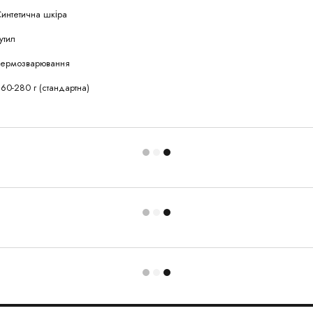
интетична шкіра
утил
Термозварювання
60-280 г (стандартна)