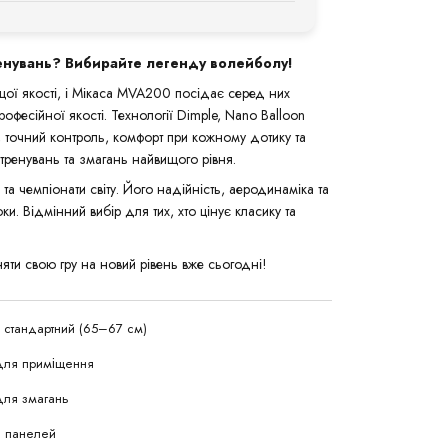
хні, MVA200 має 8-панельну конструкцію з
 модель з 18 панелями з глибшим подвійним
табільнішим, а контроль. Але багато гравців
ренувань? Вибирайте легенду волейболу!
повітрі..
ої якості, і Мікаса MVA200 посідає серед них
офесійної якості. Технології Dimple, Nano Balloon
, точний контроль, комфорт при кожному дотику та
ренувань та змагань найвищого рівня.
та чемпіонати світу. Його надійність, аеродинаміка та
. Відмінний вибір для тих, хто цінує класику та
яти свою гру на новий рівень вже сьогодні!
 стандартний (65–67 см)
Для приміщення
ля змагань
 панелей