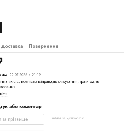
Доставка
Повернення
1
сим
22.07.2026 в 21:19
інна якість, повністю виправдав очікування, грати одне
волення.
вісти
дгук або коментар
Увійти за допомогою