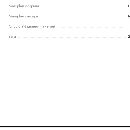
Матеріал покриття
С
Матеріал камери
Б
Спосіб з'єднання панелей
Вага
2