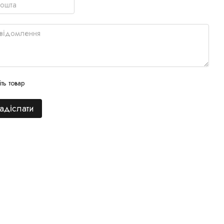
іть товар
адіслати