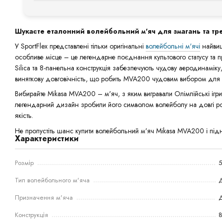
Головні відмінності — в конструкції панелей і текстурі повер
класичним тисненням (Single Dimple), а
V200W
— більш нова
тисненням (Double Dimple), що робить політ нового м'яча ще с
Шукаєте еталонний волейбольний м'яч для змагань та т
досі віддають перевагу MVA200 за його унікальну поведінку в 
У SportFlex представлені тільки оригінальні
волейбольні м'ячі
найвищ
особливе місце – це легендарне поєднання культового статусу та пр
Silica та 8-панельна конструкція забезпечують чудову аеродинаміку
виняткову довговічність, що робить MVA200 чудовим вибором для т
Вибирайте Mikasa MVA200 – м'яч, з яким вигравали Олімпійські ігри 
легендарний дизайн зробили його символом волейболу на довгі роки
якість.
Не пропустіть шанс купити волейбольний м'яч Mikasa MVA200 і підн
Характеристики
Розмір
5
Тип волейбольного м'яча
Призначення м'яча
Д
Конструкція
8