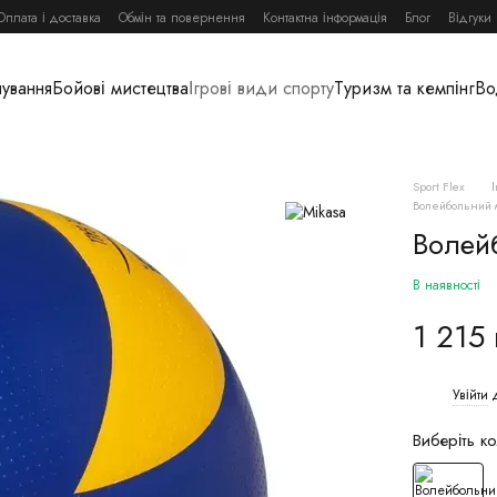
Оплата і доставка
Обмін та повернення
Контактна інформація
Блог
Відгуки
нування
Бойові мистецтва
Ігрові види спорту
Туризм та кемпінг
Во
Sport Flex
Волейбольний 
Волей
В наявності
1 215
Увійти
д
%
Виберіть ко