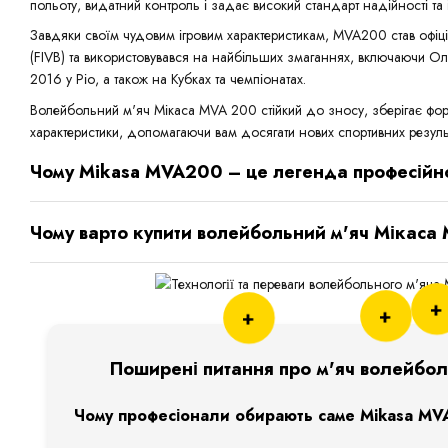
польоту, видатний контроль і задає високий стандарт надійності та 
Завдяки своїм чудовим ігровим характеристикам, MVA200 став офі
(FIVB) та використовувався на найбільших змаганнях, включаючи Олі
2016 у Ріо, а також на Кубках та чемпіонатах.
Волейбольний м'яч Мікаса MVA 200 стійкий до зносу, зберігає форму 
характеристики, допомагаючи вам досягати нових спортивних результ
Чому Mikasa MVA200 – це легенда професійн
Чому варто купити волейбольний м'яч Мікаса 
+
+
+
Поширені питання про м'яч волейбо
Чому професіонали обирають саме Mikasa M