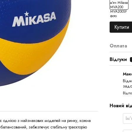
Купити
Оплата
Відгуки
Мак
Відм
задо
Відпо
Новий ві
є однією з найзнакових моделей на ринку, кожна
збалансований, забезпечує стабільну траєкторію