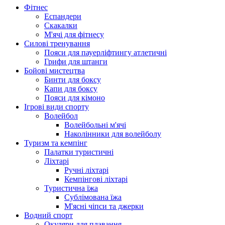
Фітнес
Еспандери
Скакалки
М'ячі для фітнесу
Силові тренування
Пояси для пауерліфтингу атлетичні
Грифи для штанги
Бойові мистецтва
Бинти для боксу
Капи для боксу
Пояси для кімоно
Ігрові види спорту
Волейбол
Волейбольні м'ячі
Наколінники для волейболу
Туризм та кемпінг
Палатки туристичні
Ліхтарі
Ручні ліхтарі
Кемпінгові ліхтарі
Туристична їжа
Сублімована їжа
М'ясні чіпси та джерки
Водний спорт
Окуляри для плавання