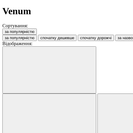
Venum
Сортування:
за популярністю
за популярністю
спочатку дешевше
спочатку дорожчі
за назв
Відображення: