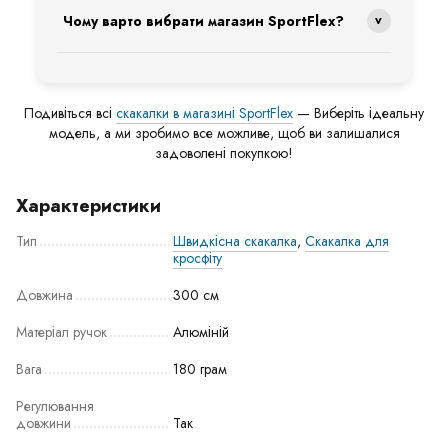
скакалки.
Чому варто вибрати магазин SportFlex?
Щоб визначити оптимальну довжину, використовуйте
просту формулу:
Ми гарантуємо високу якість, швидку доставку та чесні
умови. Ми цінуємо вашу довіру та завжди працюємо
Ваш зріст + 90 см = потрібна довжина скакалки
відкрито, щоб покупки у нас приносили вам лише
Як перевірити довжину скакалки?
позитивні враження.
Подивіться всі
скакалки в магазині SportFlex
— Виберіть ідеальну
Ось простий спосіб переконатися, що довжина
модель, а ми зробимо все можливе, щоб ви залишалися
обрана правильно:
задоволені покупкою!
Встаньте посередині кабелю обома ногами.
Підніміть ручки догори – вони повинні доходити до
Характеристики
рівня верху грудей.
Тип
Швидкісна скакалка
,
Скакалка для
кросфіту
Довжина
300 см
Матеріал ручок
Алюміній
Вага
180 грам
Регулювання
довжини
Так