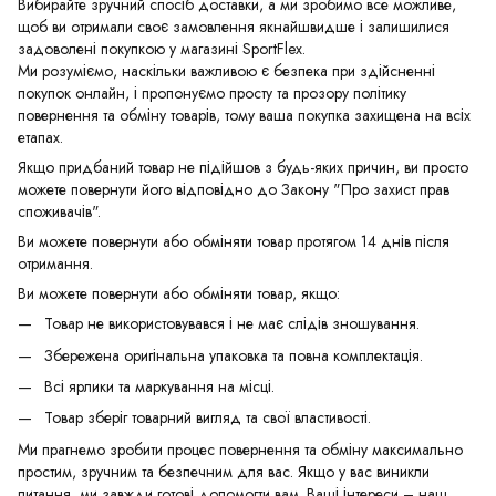
Вибирайте зручний спосіб доставки, а ми зробимо все можливе,
щоб ви отримали своє замовлення якнайшвидше і залишилися
задоволені покупкою у магазині SportFlex.
Ми розуміємо, наскільки важливою є безпека при здійсненні
покупок онлайн, і пропонуємо просту та прозору політику
повернення та обміну товарів, тому ваша покупка захищена на всіх
етапах.
Якщо придбаний товар не підійшов з будь-яких причин, ви просто
можете повернути його відповідно до Закону "Про захист прав
споживачів".
Ви можете повернути або обміняти товар протягом 14 днів після
отримання.
Ви можете повернути або обміняти товар, якщо:
Товар не використовувався і не має слідів зношування.
Збережена оригінальна упаковка та повна комплектація.
Всі ярлики та маркування на місці.
Товар зберіг товарний вигляд та свої властивості.
Ми прагнемо зробити процес повернення та обміну максимально
простим, зручним та безпечним для вас. Якщо у вас виникли
питання, ми завжди готові допомогти вам. Ваші інтереси – наш