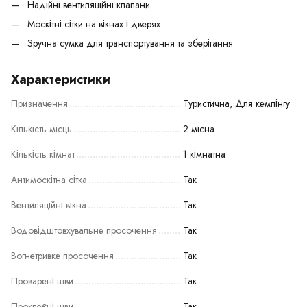
Надійні вентиляційні клапани
Москітні сітки на вікнах і дверях
Зручна сумка для транспортування та зберігання
Характеристики
Призначення
Туристична, Для кемпінгу
Кількість місць
2 місна
Кількість кімнат
1 кімнатна
Антимоскітна сітка
Так
Вентиляційні вікна
Так
Водовідштовхувальне просочення
Так
Вогнетривке просочення
Так
Проварені шви
Так
Проклеєні шви
Так