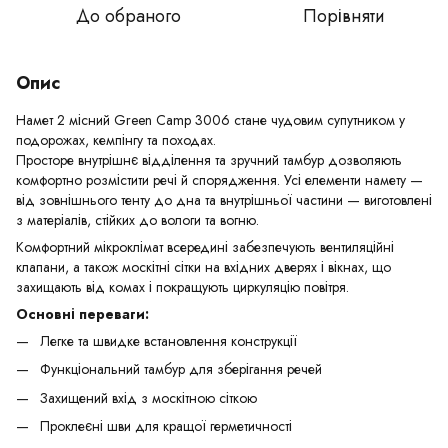
До обраного
Порівняти
Опис
Намет 2 місний Green Camp 3006 стане чудовим супутником у
подорожах, кемпінгу та походах.
Просторе внутрішнє відділення та зручний тамбур дозволяють
комфортно розмістити речі й спорядження. Усі елементи намету —
від зовнішнього тенту до дна та внутрішньої частини — виготовлені
з матеріалів, стійких до вологи та вогню.
Комфортний мікроклімат всередині забезпечують вентиляційні
клапани, а також москітні сітки на вхідних дверях і вікнах, що
захищають від комах і покращують циркуляцію повітря.
Основні переваги:
Легке та швидке встановлення конструкції
Функціональний тамбур для зберігання речей
Захищений вхід з москітною сіткою
Проклеєні шви для кращої герметичності