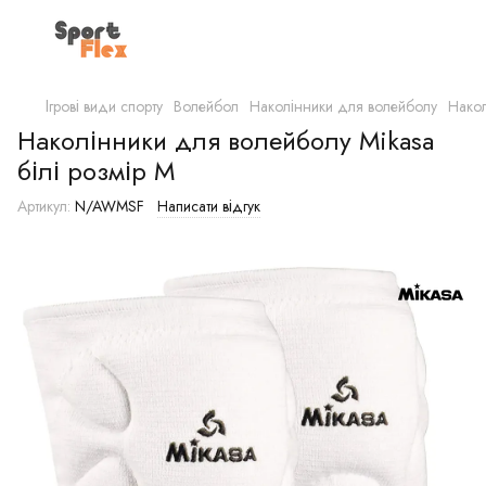
Ігрові види спорту
Волейбол
Наколінники для волейболу
Накол
Наколінники для волейболу Mikasa
білі розмір M
Артикул:
N/AWMSF
Написати відгук