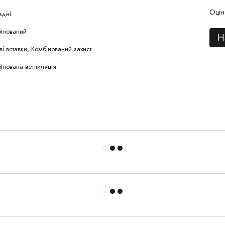
Оцін
едні
інований
Н
ві вставки, Комбінований захист
інована вентиляція