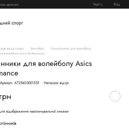
Укр
Рус
Вхід
 про магазин
дний спорт
Ігрові види спорту
Волейбол
Наколінники для волейболу
я волейболу Asics Performance
інники для волейболу Asics
rmance
Артикул: 672540-0001SSF
Написати відгук
 грн
ля відображення накопичувальної знижки
олінників