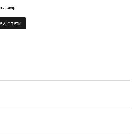
іть товар
адіслати