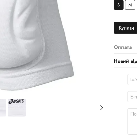
S
M
Купити
Оплата
Новий ві