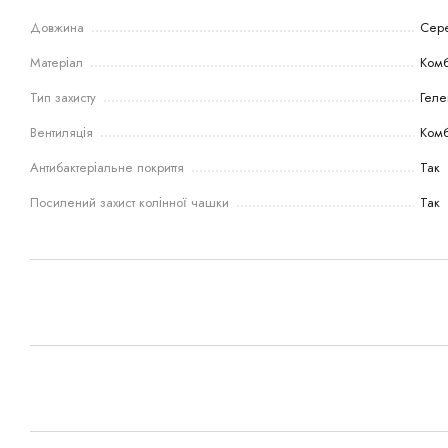
Довжина
Сер
Матеріал
Комб
Тип захисту
Геле
Вентиляція
Комб
Антибактеріальне покриття
Так
Посилений захист колінної чашки
Так