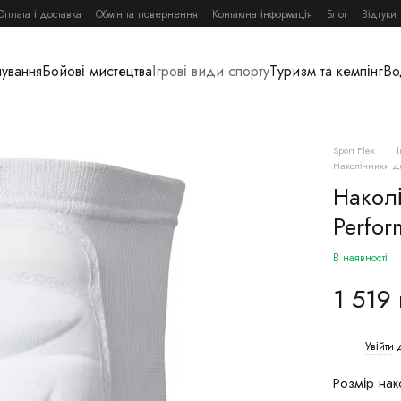
Оплата і доставка
Обмін та повернення
Контактна інформація
Блог
Відгуки
нування
Бойові мистецтва
Ігрові види спорту
Туризм та кемпінг
Во
Sport Flex
Наколінники дл
Накол
Perfo
В наявності
1 519
Увійти
д
%
Розмір нак